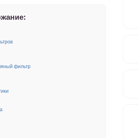
жание:
ьтров
ляный фильтр
тики
а