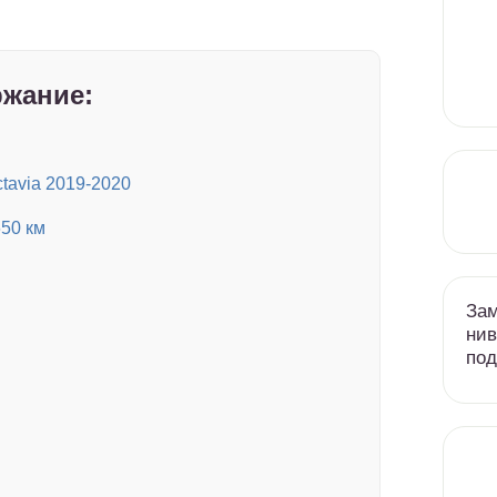
жание:
tavia 2019-2020
650 км
Зам
нив
под