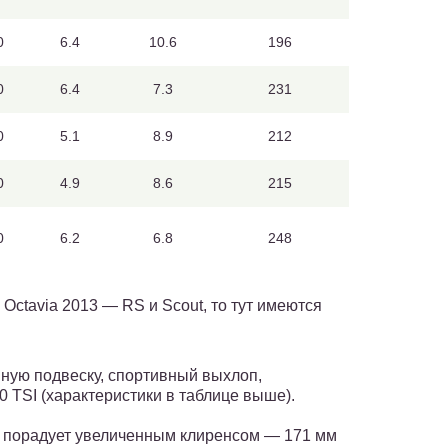
0
6.4
10.6
196
0
6.4
7.3
231
0
5.1
8.9
212
0
4.9
8.6
215
0
6.2
6.8
248
Octavia 2013 — RS и Scout, то тут имеются
ную подвеску, спортивный выхлоп,
0 TSI (характеристики в таблице выше).
 порадует увеличенным клиренсом — 171 мм