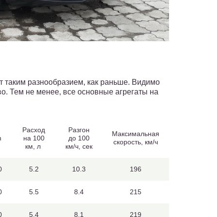
т таким разнообразием, как раньше. Видимо
. Тем не менее, все основные агрегаты на
Расход
Разгон
Максимальная
m
на 100
до 100
скорость, км/ч
км, л
км/ч, сек
0
5.2
10.3
196
0
5.5
8.4
215
0
5.4
8.1
219