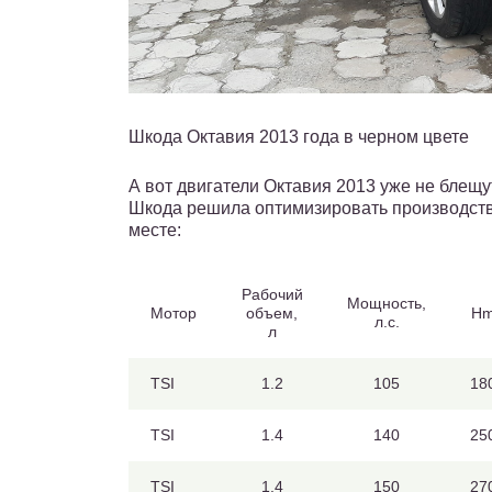
Шкода Октавия 2013 года в черном цвете
А вот двигатели Октавия 2013 уже не блещу
Шкода решила оптимизировать производство
месте:
Рабочий
Мощность,
Мотор
объем,
H
л.с.
л
TSI
1.2
105
18
TSI
1.4
140
25
TSI
1.4
150
27