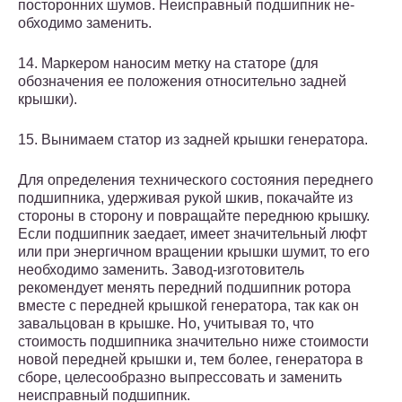
посторонних шу­мов. Неисправный подшипник не­
обходимо заменить.
14. Маркером наносим метку на статоре (для
обозначения ее положе­ния относительно задней
крышки).
15. Вынимаем статор из задней крышки генератора.
Для определения технического со­стояния переднего
подшипника, удерживая рукой шкив, покачайте из
стороны в сторону и повращай­те переднюю крышку.
Если под­шипник заедает, имеет значитель­ный люфт
или при энергичном вращении крышки шумит, то его
необходимо заменить. Завод-изготовитель
рекомендует ме­нять передний подшипник ротора
вместе с передней крышкой генера­тора, так как он
завальцован в крыш­ке. Но, учитывая то, что
стоимость подшипника значительно ниже сто­имости
новой передней крышки и, тем более, генератора в
сборе, целе­сообразно выпрессовать и заменить
неисправный подшипник.