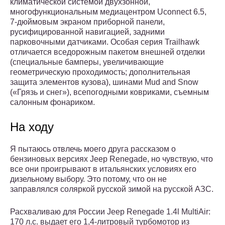
климатической системой двухзонной,
многофункциональным медиацентром Uconnect 6.5,
7-дюймовым экраном приборной панели,
русифицированной навигацией, задними
парковочными датчиками. Особая серия Trailhawk
отличается вседорожным пакетом внешней отделки
(специальные бамперы, увеличивающие
геометрическую проходимость; дополнительная
защита элементов кузова), шинами Mud and Snow
(«Грязь и снег»), всепогодными ковриками, съемным
салонным фонариком.
На ходу
Я пытаюсь отвлечь моего друга рассказом о
бензиновых версиях Jeep Renegade, но чувствую, что
все они проигрывают в итальянских условиях его
дизельному выбору. Это потому, что он не
заправлялся соляркой русской зимой на русской АЗС.
Расхваливаю для России Jeep Renegade 1.4l MultiAir:
170 л.с. выдает его 1,4-литровый турбомотор из