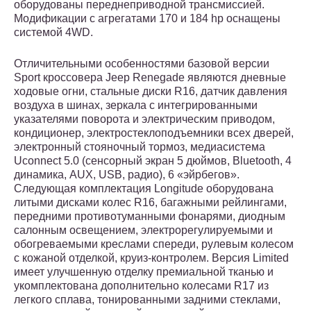
оборудованы переднеприводной трансмиссией.
Модификации с агрегатами 170 и 184 hp оснащены
системой 4WD.
Отличительными особенностями базовой версии
Sport кроссовера Jeep Renegade являются дневные
ходовые огни, стальные диски R16, датчик давлeния
воздуха в шинах, зеркала с интегрированными
указателями поворота и электрическим приводом,
кондиционер, электростеклоподъемники всех дверей,
электронный стояночный тормоз, медиасистема
Uconnect 5.0 (сенсорный экран 5 дюймов, Bluetooth, 4
динамика, AUX, USB, радио), 6 «эйрбегов».
Следующая комплектация Longitude оборудована
литыми дисками колес R16, багажными рейлингами,
передними противотуманными фонарями, диодным
салонным освещением, электрорегулируемыми и
обогреваемыми креслами спереди, рулевым колесом
с кожаной отделкой, круиз-контролем. Версия Limited
имеет улучшенную отделку премиальной тканью и
укомплектована дополнительно колесами R17 из
легкого сплава, тонированными задними стеклами,