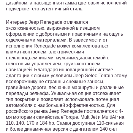
дизайном, а насыщенная гамма цветовых исполнений
подчеркнет его аутентичный стиль.
Интерьер Jeep Renegade отличается
эксклюзивностью, выраженной в изящном
оформлении с добротными и практичными на ощупь
отделочными материалами. В зависимости от
исполнения Renegade может комплектоваться
климат-контролем, электрическими
стеклоподъемниками, мультимедиасистемой с
голосовым управлением, круиз-контролем,
навигацией. Благодаря инновационной системе
адаптации к любым условиям Jeep Selec-Terrain этому
вседорожнику не страшны снежные заносы,
гравийные дороги, песчаные маршруты и различные
перепады рельефа. Уникальная опция отслеживает
тип покрытия и позволяет использовать потенциал
автомобиля с наибольшей эффективностью. Для
российского рынка Jeep Renegade поставляется с 4-
мя моторами семейства eTorque, MultiJet и MultiAir на
110, 140, 170 и 184 hp. Самая доступная 110-сильная
и более динамичная версия с двигателем 140 сил