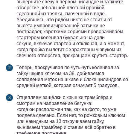
выверните свечу в первом цилиндре и заткните
отверстие небольшой плотной пробкой,
сделанной из тряпки, смоченной в воде.
Убедившись, что рядом никто не стоит и от
вылета импровизированной затычки не
пострадает, короткими сериями проворачиваем
стартером коленвал буквально на доли
секунд, включая стартер и отключая, и в момент,
когда пробка вылетит с характерным звуком из
свечного отверстия, прекращаем крутить стартер.
Теперь, прокручивая по чуть-чуть коленвал за
гайку шкива ключом на 38, добиваемся
совпадения меток на шкиве и блоке цилиндров со
средней меткой, которая означает 5 градусов.
Отцепляем защёлки с крышки трамблёра и
смотрим на направление бегунка:
когда он расположен так, как на фото, то уже
полдела сделано. Если нет, то рожковым ключом
или накидным на 13 откручиваем гайку,
вынимаем трамблёр и ставим всё обратно в
требуемое положение.