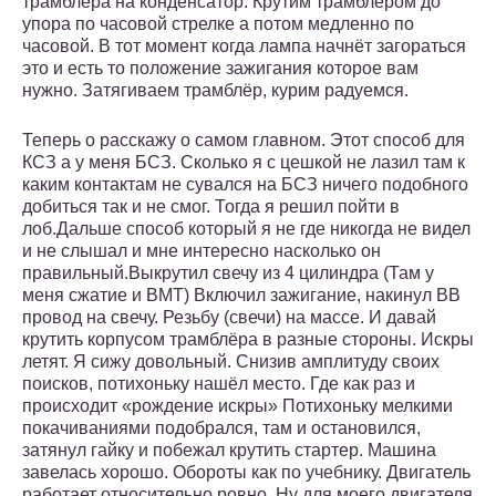
трамблёра на конденсатор. Крутим трамблёром до
упора по часовой стрелке а потом медленно по
часовой. В тот момент когда лампа начнёт загораться
это и есть то положение зажигания которое вам
нужно. Затягиваем трамблёр, курим радуемся.
Теперь о расскажу о самом главном. Этот способ для
КСЗ а у меня БСЗ. Сколько я с цешкой не лазил там к
каким контактам не сувался на БСЗ ничего подобного
добиться так и не смог. Тогда я решил пойти в
лоб.Дальше способ который я не где никогда не видел
и не слышал и мне интересно насколько он
правильный.Выкрутил свечу из 4 цилиндра (Там у
меня сжатие и ВМТ) Включил зажигание, накинул ВВ
провод на свечу. Резьбу (свечи) на массе. И давай
крутить корпусом трамблёра в разные стороны. Искры
летят. Я сижу довольный. Снизив амплитуду своих
поисков, потихоньку нашёл место. Где как раз и
происходит «рождение искры» Потихоньку мелкими
покачиваниями подобрался, там и остановился,
затянул гайку и побежал крутить стартер. Машина
завелась хорошо. Обороты как по учебнику. Двигатель
работает относительно ровно. Ну для моего двигателя