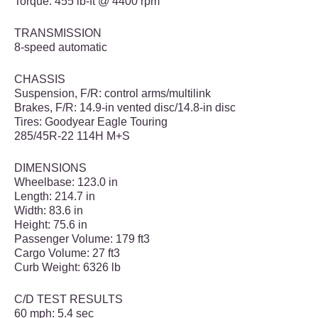
Torque: 455 lb-ft @ 4400 rpm
TRANSMISSION
8-speed automatic
CHASSIS
Suspension, F/R: control arms/multilink
Brakes, F/R: 14.9-in vented disc/14.8-in disc
Tires: Goodyear Eagle Touring
285/45R-22 114H M+S
DIMENSIONS
Wheelbase: 123.0 in
Length: 214.7 in
Width: 83.6 in
Height: 75.6 in
Passenger Volume: 179 ft3
Cargo Volume: 27 ft3
Curb Weight: 6326 lb
C/D TEST RESULTS
60 mph: 5.4 sec