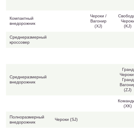
Чероки /
Свобода
Компактный
Вагонир
Черок
внедорожник
(XJ)
(KJ)
Среднеразмерный
кроссовер
Гранд
Чероки 
Среднеразмерный
Гранд
внедорожник
Вагони
(ZJ)
Команд
(XK)
Полноразмерный
Чероки (SJ)
внедорожник