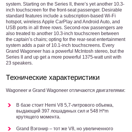
system. Starting on the Series II, there’s yet another 10.3-
inch touchscreen for the front-seat passenger. Desirable
standard features include a subscription-based Wi-Fi
hotspot, wireless Apple CarPlay and Android Auto, and
USB ports in all three rows. Second-row passengers are
also treated to another 10.3-inch touchscreen between
the captain’s chairs; opting for the rear-seat entertainment
system adds a pair of 10.1-inch touchscreens. Every
Grand Wagoneer has a powerful McIntosh stereo, but the
Series II and up get a more powerful 1375-watt unit with
23 speakers.
Технические характеристики
Wagoneer и Grand Wagoneer отличаются двигателями:
В базе стоит Hemi V8 5,7-литрового объема,
выдающий 397 лошадиных сил и 548 H*m
крутящего момента.
Grand Вэгонир – тот же V8, но увеличенного