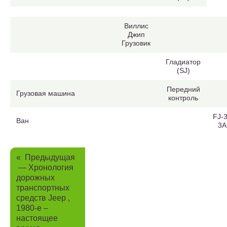
Виллис
Джип
Грузовик
Гладиатор
(SJ)
Передний
Грузовая машина
контроль
FJ-3
Ван
3A
«
Предыдущая
— Хронология
дорожных
транспортных
средств Jeep ,
1980-е –
настоящее