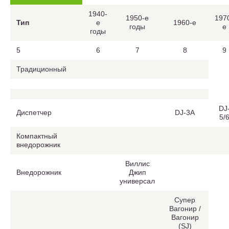
1940-
1950-е
197
Тип
е
1960-е
годы
е
годы
5
6
7
8
9
Традиционный
DJ
Диспетчер
DJ-3A
5/
Компактный
внедорожник
Виллис
Внедорожник
Джип
универсал
Супер
Вагонир /
Вагонир
(SJ)