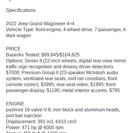
Specifications
2022 Jeep Grand Wagoneer 4×4
Vehicle Type: front-engine, 4-wheel-drive, 7-passenger, 4-
door wagon
PRICE
Base/As Tested: $89,845/$104,825
Options: Series II (22-inch wheels, digital rear-view mirror,
traffic-sign recognition and drowsy driver detection),
$7000; Premium Group II (23-speaker McIntosh audio
system, ventilated rear seats, roof rail crossbars, front
console cooler), $3995; rear-seat video, $1995; front-
passenger display, $1195; metal interior accents, $795
ENGINE
pushrod 16-valve V-8, iron block and aluminum heads,
port fuel injection
Displacement: 391 in3, 6410 cm3
Power: 471 hp @ 6000 rpm