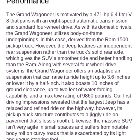
Performance
The Grand Wagoneer is motivated by a 471-hp 6.4-liter V-
8­ that pairs with an eight-speed automatic transmission
and standard four-wheel drive. As with its domestic rivals,
the Grand Wagoneer utilizes body-on-frame
underpinnings, in this case, derived from the Ram 1500
pickup truck. However, the Jeep features an independent
rear suspension rather than the truck’s solid rear axle,
which gives the SUV a smoother ride and better handling
than the Ram. Along with several four-wheel-drive
systems, the Grand Wagoneer offers an adaptive air
suspension that can raise its ride height up to 3.6 inches
or lower it by a half-inch. It also boasts 10 inches of
ground clearance, up to two feet of water-fording
capability, and a max tow rating of 9860 pounds. Our first
driving impressions revealed that the largest Jeep has a
relaxed and refined ride on the highway, however, its
pickup-truck structure contributes to a jiggly ride on
pavement that’s less smooth. Likewise, the massive SUV
isn’t very agile in small spaces and suffers from notable
body roll on curvy roads that is exacerbated by its light
and vague steering feel.