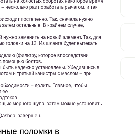
аботать на холостых оборотах некоторое время
– несколько раз поработать рычагом, и так
роисходит постепенно. Так, сначала нужно
а затем остальные. В крайнем случае,
 нужно заменить на новый элемент. Так, для
ю головки на 12. Из шланга будет вытекать
н
зделию (фильтру, которое впоследствии
 с помощью болтов.
 быть надежно установлены. Убедившись в
потом и третьей канистры с маслом – при
обходимости – долить. Главное, чтобы
л ее
одтеков
ощью мерного щупа. затем можно установить
Qashqai завершен.
нные поломки в