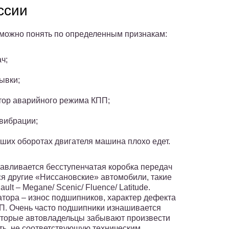
ссии
, можно понять по определенным признакам:
ч;
ывки;
атор аварийного режима КПП;
вибрации;
ьших оборотах двигателя машина плохо едет.
навливается бесступенчатая коробка передач
я другие «Ниссановские» автомобили, такие
ault – Megane/ Scenic/ Fluence/ Latitude.
тора – износ подшипников, характер дефекта
ПП. Очень часто подшипники изнашивается
которые автовладельцы забывают произвести
ть, не соответствующую техническим