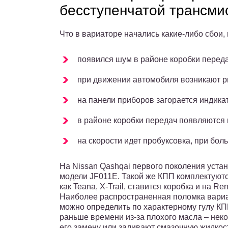
бесступенчатой трансми
Что в вариаторе начались какие-либо сбои
появился шум в районе коробки переда
при движении автомобиля возникают р
на панели приборов загорается индик
в районе коробки передач появляются 
на скорости идет пробуксовка, при бол
На Nissan Qashqai первого поколения уста
модели JF011E. Такой же КПП комплектуютс
как Teana, X-Trail, ставится коробка и на Ren
Наиболее распространенная поломка вариа
можно определить по характерному гулу К
раньше времени из-за плохого масла – не
его замену или заливают смазочную жидкос