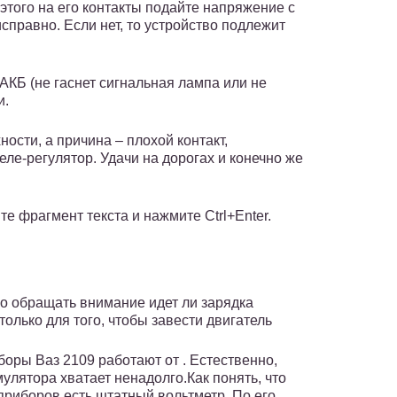
этого на его контакты подайте напряжение с
исправно. Если нет, то устройство подлежит
АКБ (не гаснет сигнальная лампа или не
и.
ности, а причина – плохой контакт,
ле-регулятор. Удачи на дорогах и конечно же
е фрагмент текста и нажмите Ctrl+Enter.
о обращать внимание идет ли зарядка
олько для того, чтобы завести двигатель
оры Ваз 2109 работают от . Естественно,
мулятора хватает ненадолго.Как понять, что
приборов есть штатный вольтметр. По его