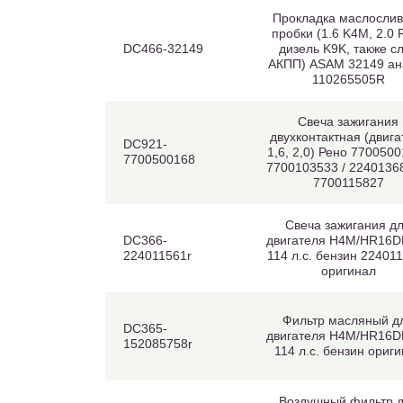
Прокладка маслосли
пробки (1.6 K4M, 2.0 
DC466-32149
дизель K9K, также с
АКПП) ASAM 32149 ан
110265505R
Свеча зажигания
двухконтактная (двига
DC921-
1,6, 2,0) Рено 7700500
7700500168
7700103533 / 2240136
7700115827
Свеча зажигания д
DC366-
двигателя H4M/HR16DE
224011561r
114 л.с. бензин 22401
оригинал
Фильтр масляный д
DC365-
двигателя H4M/HR16DE
152085758r
114 л.с. бензин ориг
Воздушный фильтр 