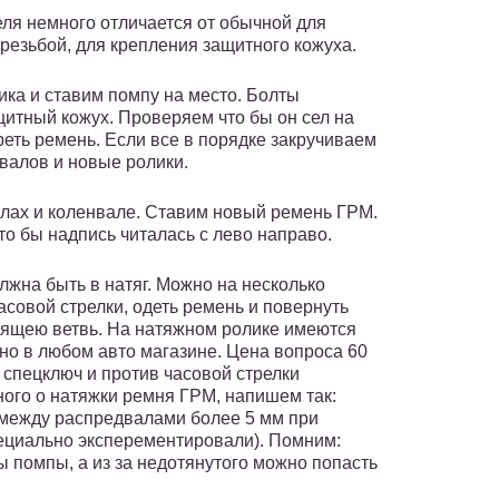
ля немного отличается от обычной для
резьбой, для крепления защитного кожуха.
ка и ставим помпу на место. Болты
щитный кожух. Проверяем что бы он сел на
реть ремень. Если все в порядке закручиваем
валов и новые ролики.
лах и коленвале. Ставим новый ремень ГРМ.
то бы надпись читалась с лево направо.
лжна быть в натяг. Можно на несколько
совой стрелки, одеть ремень и повернуть
дящею ветвь. На натяжном ролике имеются
но в любом авто магазине. Цена вопроса 60
 спецключ и против часовой стрелки
ного о натяжки ремня ГРМ, напишем так:
 между распредвалами более 5 мм при
пециально эксперементировали). Помним:
 помпы, а из за недотянутого можно попасть