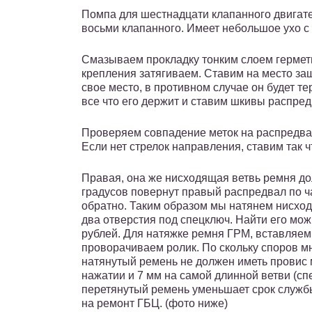
Помпа для шестнадцати клапанного двигате
восьми клапанного. Имеет небольшое ухо с 
Смазываем прокладку тонким слоем гермети
крепления затягиваем. Ставим на место за
свое место, в противном случае он будет те
все что его держит и ставим шкивы распред
Проверяем совпадение меток на распредва
Если нет стрелок направления, ставим так ч
Правая, она же нисходящая ветвь ремня до
градусов повернут правый распредвал по ча
обратно. Таким образом мы натянем нисхо
два отверстия под спецключ. Найти его мож
рублей. Для натяжке ремня ГРМ, вставляем
проворачиваем ролик. По скольку споров м
натянутый ремень не должен иметь провис
нажатии и 7 мм на самой длинной ветви (с
перетянутый ремень уменьшает срок службы
на ремонт ГБЦ. (фото ниже)