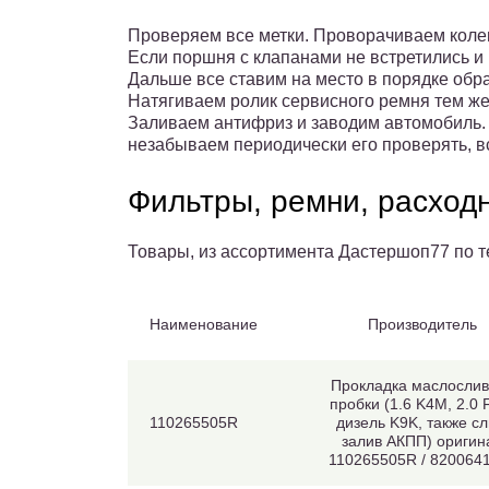
Проверяем все метки. Проворачиваем колен
Если поршня с клапанами не встретились и 
Дальше все ставим на место в порядке обр
Натягиваем ролик сервисного ремня тем же
Заливаем антифриз и заводим автомобиль.
незабываем периодически его проверять, вс
Фильтры, ремни, расход
Товары, из ассортимента Дастершоп77 по т
Наименование
Производитель
Прокладка маслосли
пробки (1.6 K4M, 2.0 
110265505R
дизель K9K, также сл
залив АКПП) оригин
110265505R / 820064