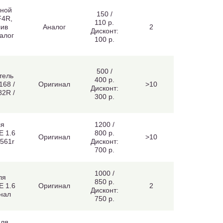
вной
150 /
F4R,
110 р.
лив
Аналог
2
Дисконт:
алог
100 р.
500 /
тель
400 р.
168 /
Оригинал
>10
Дисконт:
82R /
300 р.
ля
1200 /
 1.6
800 р.
Оригинал
>10
1561r
Дисконт:
700 р.
1000 /
ля
850 р.
 1.6
Оригинал
2
Дисконт:
инал
750 р.
для