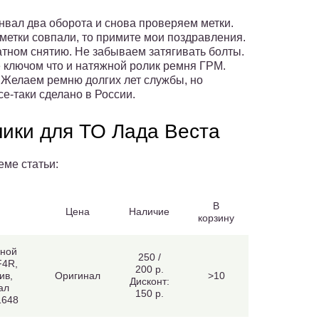
вал два оборота и снова проверяем метки.
метки совпали, то примите мои поздравления.
атном снятию. Не забываем затягивать болты.
 ключом что и натяжной ролик ремня ГРМ.
 Желаем ремню долгих лет службы, но
е-таки сделано в России.
ники для ТО Лада Веста
еме статьи:
В
Цена
Наличие
корзину
вной
250 /
F4R,
200 р.
ив,
Оригинал
>10
Дисконт:
ал
150 р.
1648