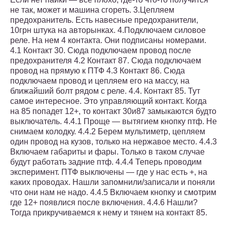
не так, может и машина сгореть. 3.Цепляем
предохранитель. Есть навесные предохранители,
10грн штука на авторынках. 4.Подключаем силовое
реле. На нем 4 контакта. Они подписаны номерами.
4.1 Контакт 30. Сюда подключаем провод после
предохранителя 4.2 Контакт 87. Сюда подключаем
провод на прямую к ПТФ 4.3 Контакт 86. Сюда
подключаем провод и цепляем его на массу, на
ближайший болт рядом с реле. 4.4. Контакт 85. Тут
самое интересное. Это управляющий контакт. Когда
на 85 попадет 12+, то контакт 30и87 замыкаются будто
выключатель. 4.4.1 Проще — вытягием кнопку птф. Не
снимаем колодку. 4.4.2 Берем мультиметр, цепляем
один провод на кузов, только на нержавое место. 4.4.3
Включаем габариты и фары. Только в таком случае
будут работать задние птф. 4.4.4 Теперь проводим
эксперимент. ПТФ выключены — где у нас есть +, на
каких проводах. Нашли запомнили/записали и поняли
что они нам не надо. 4.4.5 Включаем кнопку и смотрим
где 12+ появлися после включения. 4.4.6 Нашли?
Тогда прикручиваемся к нему и тянем на контакт 85.