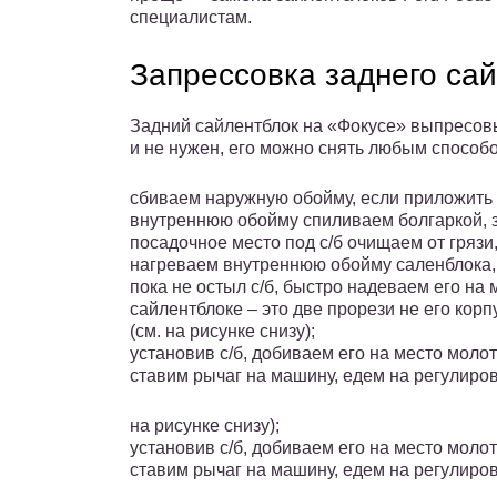
специалистам.
Запрессовка заднего сай
Задний сайлентблок на «Фокусе» выпресовыв
и не нужен, его можно снять любым способо
сбиваем наружную обойму, если приложить у
внутреннюю обойму спиливаем болгаркой, з
посадочное место под с/б очищаем от гряз
нагреваем внутреннюю обойму саленблока,
пока не остыл с/б, быстро надеваем его на 
сайлентблоке – это две прорези не его кор
(см. на рисунке снизу);
установив с/б, добиваем его на место молот
ставим рычаг на машину, едем на регулиро
на рисунке снизу);
установив с/б, добиваем его на место молот
ставим рычаг на машину, едем на регулиро