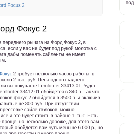
под
ord Focus 2
орд Фокус 2
 переднего рычага на Форд Фокус 2, в
а, если у вас не будет под рукой молотка с
чага дабы поменять сайленты не имеет
ым.
Фокус
2 требует несколько часов работы, в
около 2 тыс. руб. Цена одного заднего
ли вы покупаете Lemforder 33413 01, будет
emforder 33412 01 обойдется в 340 р. Так что
оков фокус 2 обойдется в 3500 р. и включив
бавить еще 300 руб. При отсутствии
апрессовке сайлентблоков, можно
се и это будет стоить в районе 1. тыс. Есть
проще, но несколько дороже, для этого вам
оторый обойдется вам чуть меньше 6 000 р., но
орую произвести намного проще.