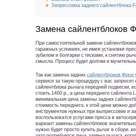
Запрессовка заднего сайлентблока F
Замена сайлентблоков Ф
При самостоятельной замене сайлентблоков
гаражных условиях, не имея установки пресс
зубилом и болгарки с тисками, к снятию ры
смысла. Процесс будет долгим и мучительн
Так как замена задних
сайлентблоков Форд 
сервисе за такую процедуру с вас запросят 
сайлентблока рычага передней подвески, ес
стоить 1400 р., а цена переднего сайлента L
минимальная цена замены задних сайлентбл
стоимость переднего, к этой цене можно до
инструментов нужных при выпрессовке и з
воспользоватся услугами пресса в автосерви
вариант замены сайлентблоков значительно 
нужно будет просто купить рычаг в сборе, к
зато потребуется лишь замена рычага, кот