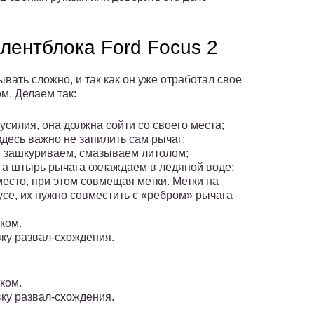
лентблока Ford Focus 2
ать сложно, и так как он уже отработал свое
м. Делаем так:
силия, она должна сойти со своего места;
десь важно не запилить сам рычаг;
и, зашкуриваем, смазываем литолом;
 а штырь рычага охлаждаем в ледяной воде;
место, при этом совмещая метки. Метки на
пусе, их нужно совместить с «ребром» рычага
ком.
вку развал-схождения.
ком.
вку развал-схождения.