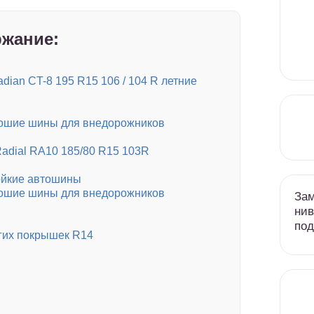
жание:
ian CT-8 195 R15 106 / 104 R летние
рошие шины для внедорожников
adial RA10 185/80 R15 103R
тойкие автошины
рошие шины для внедорожников
Зам
нив
под
гих покрышек R14