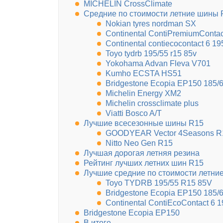
MICHELIN CrossClimate
Средние по стоимости летние шины 
Nokian tyres nordman SX
Continental ContiPremiumContac
Continental contiecocontact 6 19
Toyo tydrb 195/55 r15 85v
Yokohama Advan Fleva V701
Kumho ECSTA HS51
Bridgestone Ecopia EP150 185/
Michelin Energy XM2
Michelin crossclimate plus
Viatti Bosco A/T
Лучшие всесезонные шины R15
GOODYEAR Vector 4Seasons R
Nitto Neo Gen R15
Лучшая дорогая летняя резина
Рейтинг лучших летних шин R15
Лучшие средние по стоимости летни
Toyo TYDRB 195/55 R15 85V
Bridgestone Ecopia EP150 185/
Continental ContiEcoContact 6 
Bridgestone Ecopia EP150
В итоге