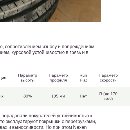
ю, сопротивлением износу и повреждениям
ием, курсовой устойчивостью в грязь и в
Параметр
Параметр
Run
Параметр
ция
высоты
профиля
Flat
скорости
R (до 170
ых
80%
195 мм
Нет
км/ч)
 порадовали покупателей устойчивостью к
то эксплуатируют покрышки с перегрузками,
твах и выносливости. Но при этом Nexen