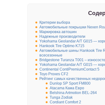
Содер
Критерии выбора
Автомобильные покрышки Nexen Road
Маркировка автошин
Надежные производители
Yokohama Geolandar A/T G015 — хо
Hankook Tire Optimo K715
Автомобильные шины Hankook Tire R
всесезонные
Bridgestone Turanza T001 – износос
Yokohama Geolandar A/T G015 — хо
Continental ContiPremiumContact 5
Toyo Proxes CF2
Рейтинг самых качественных недоро
Dunlop SP Sport FM800
Atacama Кама Евро
Belshina Artmotion BEL-264
Tunga Zodiak
Cordiant Comfort 2